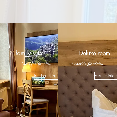
family suite
Deluxe room
Ideal for families
Complete flexibility
Further information
Further info