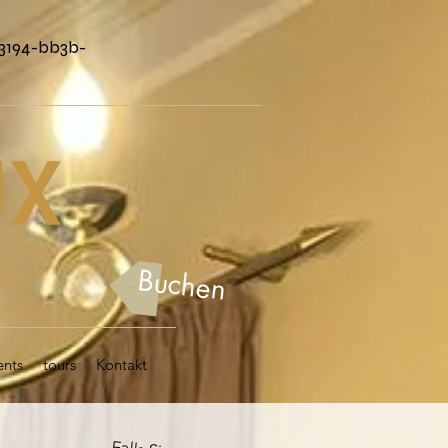
3194-bb3b-
Buchen
ents
tours
Kontakt