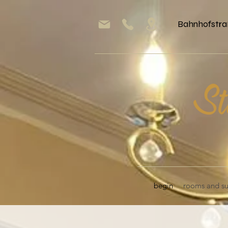
Bahnhofstra
begin
rooms and su