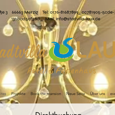
ße 3 66663 Merzig Tel: 0176-81687899_cc781905-5cde-
136bad5cf58d_ Mail:
info@stadvilla-laux.de
ites
Projekte
Book the mansion
Neue Seite
Über uns
ev